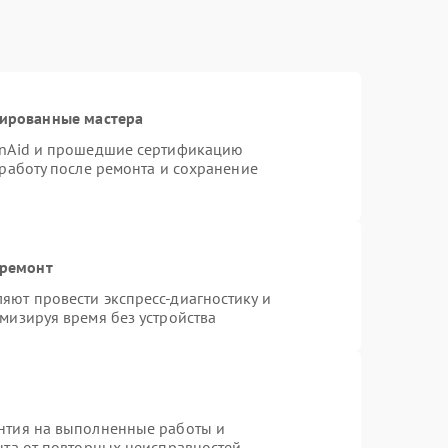
цированные мастера
enAid и прошедшие сертификацию
 работу после ремонта и сохранение
 ремонт
яют провести экспресс-диагностику и
мизируя время без устройства
нтия на выполненные работы и
нта от повторных неисправностей