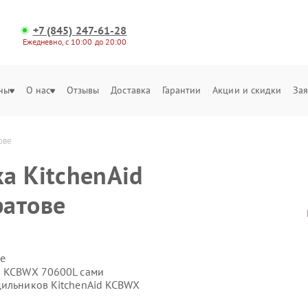
+7 (845) 247-61-28
Ежедневно, с 10:00 до 20:00
ны
О нас
Отзывы
Доставка
Гарантии
Акции и скидки
Зая
ове
а KitchenAid
ратове
е
d KCBWX 70600L сами
дильников KitchenAid KCBWX