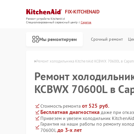
FIX-KITCHENAID
Ремонт устройств KitchenAid
Специализированный cервисный центр г.
Саратов
Мы ремонтируем
Срочный ремонт
Це
tchenAid в Саратове
Ремонт холодильника KitchenAid KCBWX 70600L в Сарат
Ремонт холодильник
KCBWX 70600L в Са
от 525 руб.
Стоимость ремонта
Бесплатная диагностика
даже при отказ
Привезем и увезем холодильник KitchenAi
Гарантия на наши работы по ремонту холо
до 3-х лет
70600L
Ремонт кофемашин KitchenAid
Ремонт посудомоечных машин KitchenAid
Ремонт духовых шкафов KitchenAid
Ремонт варочных панелей KitchenAid
Ремонт микроволновых печей KitchenAid
Ремонт стиральных машин KitchenAid
Ремонт планетарных миксеров KitchenAid