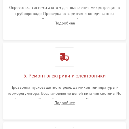
Опрессовка системы азотом для выявления микротрещин в
трубопроводе. Проверка испарителя и конденсатора
течеискателем. Демонтаж старого фильтра-осушителя и
Подробнее
продувка капиллярной трубки для устранения засоров.
3. Ремонт электрики и электроники
Прозвонка пускозащитного реле, датчиков температуры и
терморегулятора. Восстановление цепей питания системы No
Frost, включая ТЭН оттайки и вентилятор. Ремонт или замена
Подробнее
платы управления при сбоях алгоритмов.