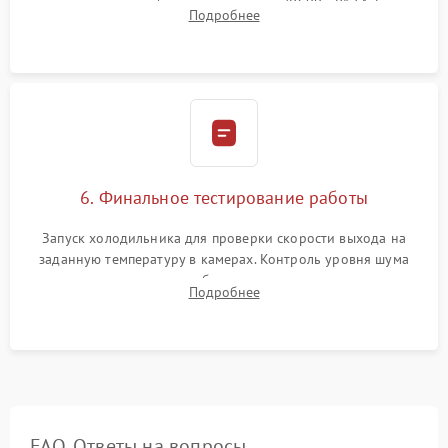
дозированным объемом хладагента (R600a, R134a) по
Подробнее
электронным весам. Контроль рабочего давления в системе.
6. Финальное тестирование работы
Запуск холодильника для проверки скорости выхода на
заданную температуру в камерах. Контроль уровня шума
компрессора, отсутствия обмерзания стенок и корректного
Подробнее
срабатывания системы автоматической оттайки.
FAQ. Ответы на вопросы