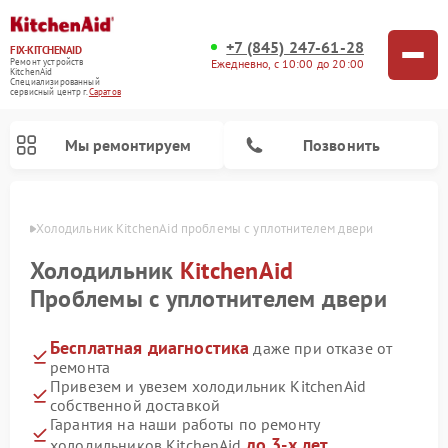
+7 (845) 247-61-28
FIX-KITCHENAID
Ежедневно, с 10:00 до 20:00
Ремонт устройств
KitchenAid
Специализированный
cервисный центр г.
Саратов
Мы ремонтируем
Позвонить
атове
Холодильник KitchenAid проблемы с уплотнителем двери
Холодильник
KitchenAid
Проблемы с уплотнителем двери
Бесплатная диагностика
даже при отказе от
ремонта
Привезем и увезем холодильник KitchenAid
собственной доставкой
Ремонт духовых шкафов KitchenAid
Ремонт микроволновых печей KitchenAid
Ремонт планетарных миксеров KitchenAid
Ремонт посудомоечных машин KitchenAid
Ремонт варочных панелей KitchenAid
Ремонт стиральных машин KitchenAid
Гарантия на наши работы по ремонту
до 3-х лет
холодильников KitchenAid