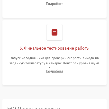
дозированным объемом хладагента (R600a, R134a) по
Подробнее
электронным весам. Контроль рабочего давления в системе.
6. Финальное тестирование работы
Запуск холодильника для проверки скорости выхода на
заданную температуру в камерах. Контроль уровня шума
компрессора, отсутствия обмерзания стенок и корректного
Подробнее
срабатывания системы автоматической оттайки.
FAQ. Ответы на вопросы