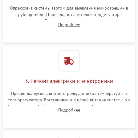
Опрессовка системы азотом для выявления микротрещин в
трубопроводе. Проверка испарителя и конденсатора
течеискателем. Демонтаж старого фильтра-осушителя и
Подробнее
продувка капиллярной трубки для устранения засоров.
3. Ремонт электрики и электроники
Прозвонка пускозащитного реле, датчиков температуры и
терморегулятора. Восстановление цепей питания системы No
Frost, включая ТЭН оттайки и вентилятор. Ремонт или замена
Подробнее
платы управления при сбоях алгоритмов.