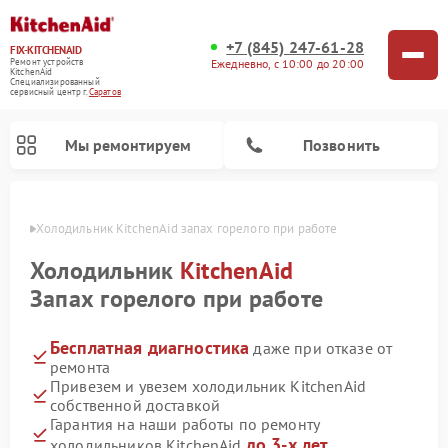
+7 (845) 247-61-28
FIX-KITCHENAID
Ежедневно, с 10:00 до 20:00
Ремонт устройств
KitchenAid
Специализированный
cервисный центр г.
Саратов
Мы ремонтируем
Позвонить
атове
Холодильник KitchenAid запах горелого при работе
Холодильник
KitchenAid
Запах горелого при работе
Бесплатная диагностика
даже при отказе от
ремонта
Привезем и увезем холодильник KitchenAid
собственной доставкой
Ремонт духовых шкафов KitchenAid
Ремонт микроволновых печей KitchenAid
Ремонт планетарных миксеров KitchenAid
Ремонт посудомоечных машин KitchenAid
Ремонт варочных панелей KitchenAid
Ремонт стиральных машин KitchenAid
Гарантия на наши работы по ремонту
до 3-х лет
холодильников KitchenAid