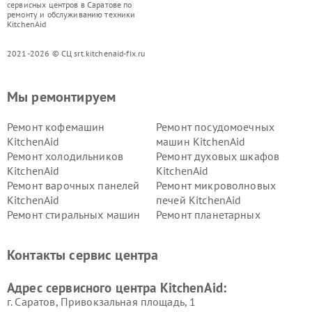
сервисных центров в Саратове по
ремонту и обслуживанию техники
KitchenAid
2021-2026 © СЦ srt.kitchenaid-fix.ru
Мы ремонтируем
Ремонт кофемашин
Ремонт посудомоечных
KitchenAid
машин KitchenAid
Ремонт холодильников
Ремонт духовых шкафов
KitchenAid
KitchenAid
Ремонт варочных панелей
Ремонт микроволновых
KitchenAid
печей KitchenAid
Ремонт стиральных машин
Ремонт планетарных
KitchenAid
миксеров KitchenAid
Ремонт вытяжек KitchenAid
Контакты сервис центра
Адрес сервисного центра KitchenAid:
г. Саратов, Привокзальная площадь, 1