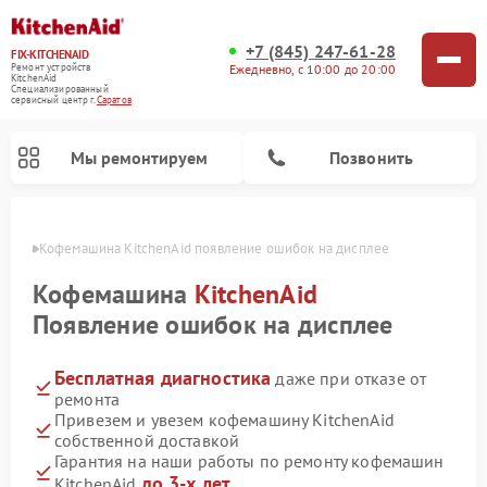
+7 (845) 247-61-28
FIX-KITCHENAID
Ежедневно, с 10:00 до 20:00
Ремонт устройств
KitchenAid
Специализированный
cервисный центр г.
Саратов
Мы ремонтируем
Позвонить
атове
Кофемашина KitchenAid появление ошибок на дисплее
Кофемашина
KitchenAid
Появление ошибок на дисплее
Бесплатная диагностика
даже при отказе от
ремонта
Привезем и увезем кофемашину KitchenAid
собственной доставкой
Ремонт посудомоечных машин KitchenAid
Ремонт духовых шкафов KitchenAid
Ремонт микроволновых печей KitchenAid
Ремонт планетарных миксеров KitchenAid
Ремонт холодильников KitchenAid
Ремонт варочных панелей KitchenAid
Ремонт стиральных машин KitchenAid
Гарантия на наши работы по ремонту кофемашин
до 3-х лет
KitchenAid