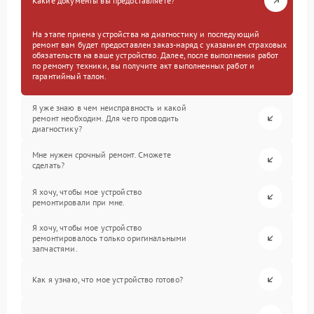
Какие документы вы предоставляете?
На этапе приема устройства на диагностику и последующий
ремонт вам будет предоставлен заказ-наряд с указанием страховых
обязательств на ваше устройство. Далее, после выполнения работ
по ремонту техники, вы получите акт выполненных работ и
гарантийный талон.
Я уже знаю в чем неисправность и какой
ремонт необходим. Для чего проводить
диагностику?
Мне нужен срочный ремонт. Сможете
сделать?
Я хочу, чтобы мое устройство
ремонтировали при мне.
Я хочу, чтобы мое устройство
ремонтировалось только оригинальными
запчастями.
Как я узнаю, что мое устройство готово?