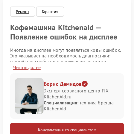
Ремонт
Гарантия
Кофемашина Kitchenaid —
Появление ошибок на дисплее
Иногда на дисплее могут появляться коды ошибок.
Это указывает на необходимость диагностики:
устройство сообщает о нарушении штатного
режима работы. Своевременное обращение в
Читать далее
сервисный центр Kitchenaid позволит избежать
усугубления проблемы и сократить сроки
Борис Демидов
устранения неполадки.
Эксперт сервисного центр FIX-
Причины появления ошибок разнообразны — от
KitchenAid.ru
простых ситуаций, которые пользователь может
Специализация:
техника бренда
исправить самостоятельно, до сложных технических
KitchenAid
сбоев, требующих вмешательства специалистов.
Рассмотрим основные сценарии и рекомендации:
Типичные ошибки на дисплее и способы первичной
Консультация со специалистом
диагностики: