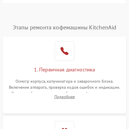
Этапы ремонта кофемашины KitchenAid
1. Первичная диагностика
Осмотр корпуса, капучинатора и заварочного блока.
Включение аппарата, проверка кодов ошибок и индикации.
Оценка работы помпы, термоблока и кофемолки на слух.
Подробнее
Измерение температуры и давления воды для выявления
локализации поломки.