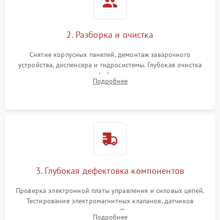
2. Разборка и очистка
Снятие корпусных панелей, демонтаж заварочного
устройства, диспенсера и гидросистемы. Глубокая очистка
внутренних узлов от кофейных масел, жмыха и накипи.
Подробнее
Промывка дренажных каналов и фильтров с использованием
специализированной химии.
3. Глубокая дефектовка компонентов
Проверка электронной платы управления и силовых цепей.
Тестирование электромагнитных клапанов, датчиков
температуры и расходомера. Оценка степени износа
Подробнее