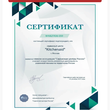
Ошибка подачи воды: проверьте уровень воды в
резервуаре и убедитесь, что он заполнен до
нужной отметки.
Засор системы заваривания: очистите
соответствующие отсеки согласно инструкции.
Перегрев: отключите кофемашину от сети, дайте
остыть в течение 15–20 минут.
Проблемы с электропитанием: удостоверьтесь,
что устройство подключено к розетке и кабель
не поврежден.
Если перечисленные шаги не помогли устранить
ошибку, стоит задуматься о профессиональном
ремонте Kitchenaid. Самостоятельные попытки
вскрыть корпус или изменить настройки могут
привести к дополнительным повреждениям и
аннулированию гарантии.
Где получить квалифицированную помощь:
Обратитесь в официальный сервисный центр
Kitchenaid — там работают обученные специалисты,
знакомые с особенностями модели.