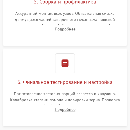
5. Сборка и профилактика
Аккуратный монтаж всех узлов. Обязательная смазка
движущихся частей заварочного механизма пищевой
силиконовой смазкой. Проведение программной
Подробнее
декальцинации и очистки системы от кофейных масел.
Надежная фиксация всех соединений.
6. Финальное тестирование и настройка
Приготовление тестовых порций эспрессо и капучино.
Калибровка степени помола и дозировки зерна. Проверка
плотности кофейной таблетки, температуры напитка и
Подробнее
качества молочной пены. Контроль отсутствия посторонних
шумов и протечек.