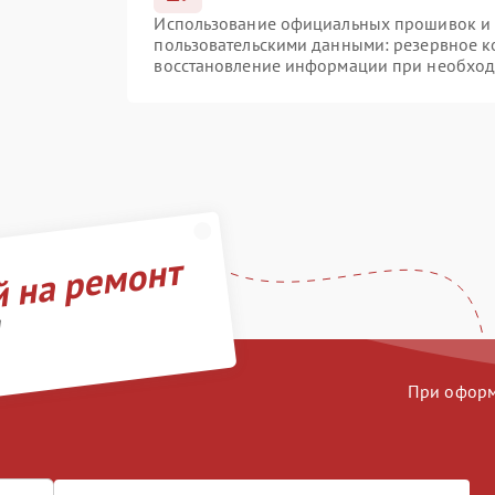
Использование официальных прошивок и и
пользовательскими данными: резервное к
восстановление информации при необхо
й на ремонт
d
При оформл