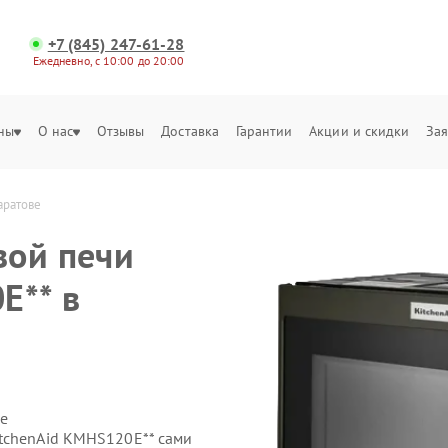
+7 (845) 247-61-28
Ежедневно, с 10:00 до 20:00
ны
О нас
Отзывы
Доставка
Гарантии
Акции и скидки
Зая
аратове
вой печи
E** в
е
tchenAid KMHS120E** сами