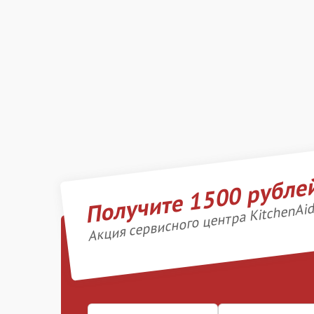
Получите 1500 рубле
Акция сервисного центра KitchenAi