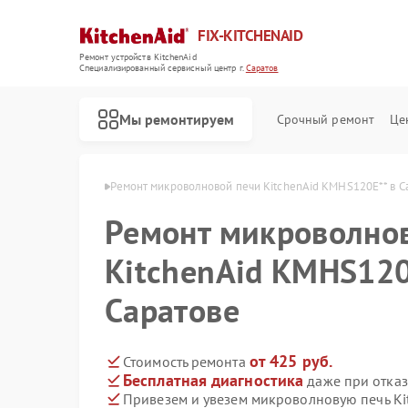
FIX-KITCHENAID
Ремонт устройств KitchenAid
Специализированный cервисный центр г.
Саратов
Мы ремонтируем
Срочный ремонт
Це
tchenAid в Саратове
Ремонт микроволновой печи KitchenAid KMHS120E** в С
Ремонт микроволно
KitchenAid KMHS120
Саратове
от 425 руб.
Стоимость ремонта
Бесплатная диагностика
даже при отказ
Привезем и увезем микроволновую печь Ki
Ремонт кофемашин KitchenAid
Ремонт посудомоечных машин KitchenAid
Ремонт холодильников KitchenAid
Ремонт духовых шкафов KitchenAid
Ремонт варочных панелей KitchenAid
Ремонт стиральных машин KitchenAid
Ремонт планетарных миксеров KitchenAid