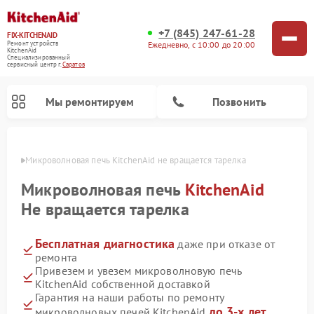
+7 (845) 247-61-28
FIX-KITCHENAID
Ежедневно, с 10:00 до 20:00
Ремонт устройств
KitchenAid
Специализированный
cервисный центр г.
Саратов
Мы ремонтируем
Позвонить
атове
Микроволновая печь KitchenAid не вращается тарелка
Микроволновая печь
KitchenAid
Не вращается тарелка
Бесплатная диагностика
даже при отказе от
ремонта
Привезем и увезем микроволновую печь
KitchenAid собственной доставкой
Ремонт холодильников KitchenAid
Ремонт варочных панелей KitchenAid
Ремонт планетарных миксеров KitchenAid
Ремонт посудомоечных машин KitchenAid
Ремонт духовых шкафов KitchenAid
Ремонт стиральных машин KitchenAid
Гарантия на наши работы по ремонту
до 3-х лет
микроволновых печей KitchenAid