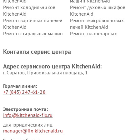
KitchenAid
машин KitchenAid
Ремонт холодильников
Ремонт духовых шкафов
KitchenAid
KitchenAid
Ремонт варочных панелей
Ремонт микроволновых
KitchenAid
печей KitchenAid
Ремонт стиральных машин
Ремонт планетарных
KitchenAid
миксеров KitchenAid
Ремонт вытяжек KitchenAid
Контакты сервис центра
Адрес сервисного центра KitchenAid:
г. Саратов, Привокзальная площадь, 1
Горячая линия:
+7 (845) 247-61-28
Электронная почта:
info@kitchenaid-fix.ru
для юридических лиц
manager@fix-kitchenaid.ru