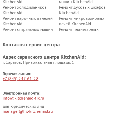
KitchenAid
машин KitchenAid
Ремонт холодильников
Ремонт духовых шкафов
KitchenAid
KitchenAid
Ремонт варочных панелей
Ремонт микроволновых
KitchenAid
печей KitchenAid
Ремонт стиральных машин
Ремонт планетарных
KitchenAid
миксеров KitchenAid
Ремонт вытяжек KitchenAid
Контакты сервис центра
Адрес сервисного центра KitchenAid:
г. Саратов, Привокзальная площадь, 1
Горячая линия:
+7 (845) 247-61-28
Электронная почта:
info@kitchenaid-fix.ru
для юридических лиц
manager@fix-kitchenaid.ru