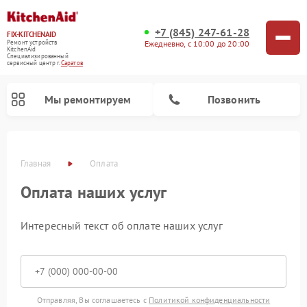
+7 (845) 247-61-28
FIX-KITCHENAID
Ежедневно, с 10:00 до 20:00
Ремонт устройств
KitchenAid
Специализированный
cервисный центр г.
Саратов
Мы ремонтируем
Позвонить
Главная
Оплата
Оплата наших услуг
Интересный текст об оплате наших услуг
Ремонт холодильников KitchenAid
Ремонт варочных панелей KitchenAid
Ремонт стиральных машин KitchenAid
Ремонт посудомоечных машин KitchenAid
Ремонт духовых шкафов KitchenAid
Ремонт микроволновых печей KitchenAid
Ремонт планетарных миксеров KitchenAid
Отправляя, Вы соглашаетесь с
Политикой конфиденциальности