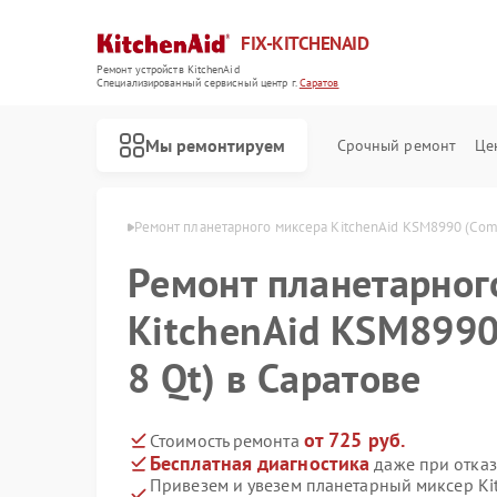
FIX-KITCHENAID
Ремонт устройств KitchenAid
Специализированный cервисный центр г.
Саратов
Мы ремонтируем
Срочный ремонт
Це
tchenAid в Саратове
Ремонт планетарного миксера KitchenAid KSM8990 (Comm
Ремонт планетарног
KitchenAid KSM8990
8 Qt) в Саратове
от 725 руб.
Стоимость ремонта
Бесплатная диагностика
даже при отказ
Привезем и увезем планетарный миксер Ki
Ремонт кофемашин KitchenAid
Ремонт посудомоечных машин KitchenAid
Ремонт холодильников KitchenAid
Ремонт духовых шкафов KitchenAid
Ремонт варочных панелей KitchenAid
Ремонт микроволновых печей KitchenAid
Ремонт стиральных машин KitchenAid