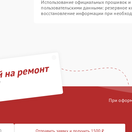
Использование официальных прошивок и и
пользовательскими данными: резервное к
восстановление информации при необхо
й на ремонт
d
При оформл
Отправить заявку и получить 1500 ₽