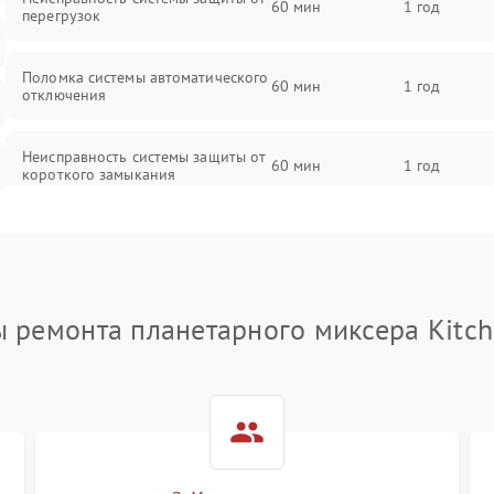
60 мин
1 год
перегрузок
Поломка системы автоматического
60 мин
1 год
отключения
Неисправность системы защиты от
60 мин
1 год
короткого замыкания
Повреждение системы защиты от
60 мин
1 год
перегрева
Неисправность системы защиты от
ы ремонта планетарного миксера Kitch
60 мин
1 год
перенапряжения
Неисправность системы защиты от
60 мин
1 год
замыкания
Повреждение системы защиты от
60 мин
1 год
перегрузок