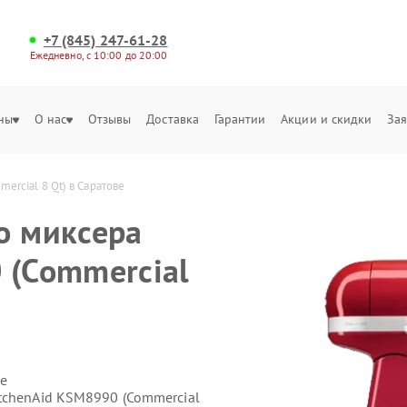
+7 (845) 247-61-28
Ежедневно, с 10:00 до 20:00
ны
О нас
Отзывы
Доставка
Гарантии
Акции и скидки
Зая
ercial 8 Qt) в Саратове
о миксера
 (Commercial
е
tchenAid KSM8990 (Commercial