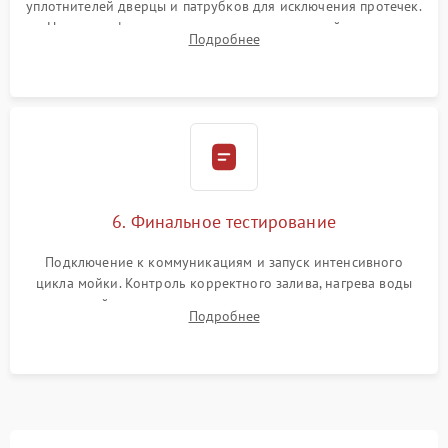
уплотнителей дверцы и патрубков для исключения протечек.
Надежная фиксация хомутов гидравлической системы,
Подробнее
сборка корпуса и установка датчика поплавка.
6. Финальное тестирование
Подключение к коммуникациям и запуск интенсивного
цикла мойки. Контроль корректного залива, нагрева воды
до нужной температуры, отсутствия посторонних шумов,
Подробнее
штатного слива и абсолютной сухости в поддоне.