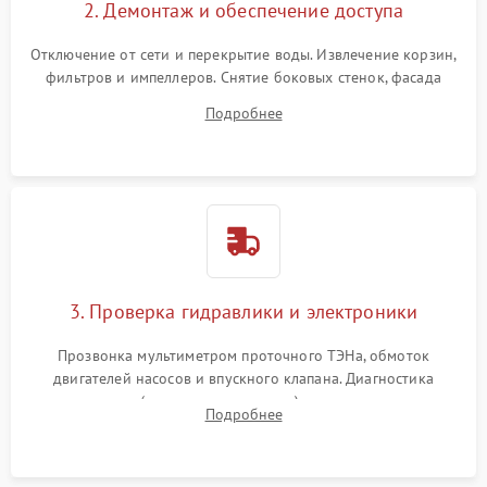
2. Демонтаж и обеспечение доступа
Отключение от сети и перекрытие воды. Извлечение корзин,
фильтров и импеллеров. Снятие боковых стенок, фасада
дверцы или нижнего поддона для прямого доступа к
Подробнее
циркуляционному насосу, ТЭНу и сливной помпе.
3. Проверка гидравлики и электроники
Прозвонка мультиметром проточного ТЭНа, обмоток
двигателей насосов и впускного клапана. Диагностика
прессостата (датчика уровня воды), датчика мутности,
Подробнее
концевика дверцы и электронного модуля управления.