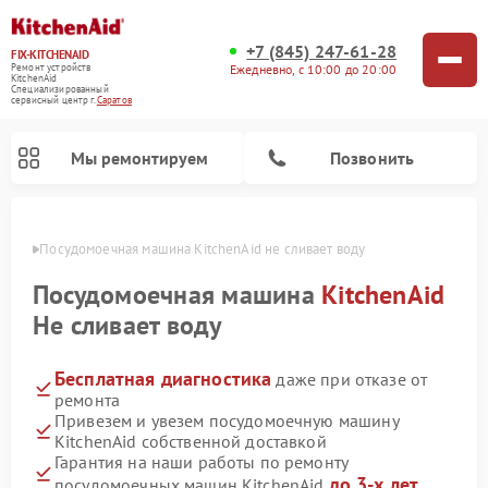
+7 (845) 247-61-28
FIX-KITCHENAID
Ежедневно, с 10:00 до 20:00
Ремонт устройств
KitchenAid
Специализированный
cервисный центр г.
Саратов
Мы ремонтируем
Позвонить
атове
Посудомоечная машина KitchenAid не сливает воду
Посудомоечная машина
KitchenAid
Не сливает воду
Бесплатная диагностика
даже при отказе от
ремонта
Привезем и увезем посудомоечную машину
KitchenAid собственной доставкой
Ремонт духовых шкафов KitchenAid
Ремонт микроволновых печей KitchenAid
Ремонт планетарных миксеров KitchenAid
Ремонт холодильников KitchenAid
Ремонт варочных панелей KitchenAid
Ремонт стиральных машин KitchenAid
Гарантия на наши работы по ремонту
до 3-х лет
посудомоечных машин KitchenAid