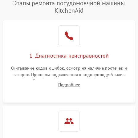
Этапы ремонта посудомоечной машины
KitchenAid
1. Диагностика неисправностей
Считывание кодов ошибок, осмотр на наличие протечек и
засоров. Проверка подключения к водопроводу. Анализ
жалоб на отсутствие слива, нагрева, вращения
Подробнее
разбрызгивателей или срабатывание системы защиты
аквастоп.