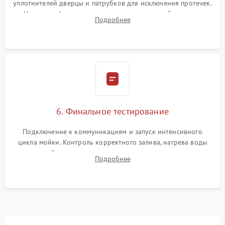
уплотнителей дверцы и патрубков для исключения протечек.
Надежная фиксация хомутов гидравлической системы,
Подробнее
сборка корпуса и установка датчика поплавка.
6. Финальное тестирование
Подключение к коммуникациям и запуск интенсивного
цикла мойки. Контроль корректного залива, нагрева воды
до нужной температуры, отсутствия посторонних шумов,
Подробнее
штатного слива и абсолютной сухости в поддоне.