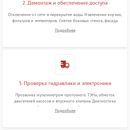
2. Демонтаж и обеспечение доступа
Отключение от сети и перекрытие воды. Извлечение корзин,
фильтров и импеллеров. Снятие боковых стенок, фасада
дверцы или нижнего поддона для прямого доступа к
Подробнее
циркуляционному насосу, ТЭНу и сливной помпе.
3. Проверка гидравлики и электроники
Прозвонка мультиметром проточного ТЭНа, обмоток
двигателей насосов и впускного клапана. Диагностика
прессостата (датчика уровня воды), датчика мутности,
Подробнее
концевика дверцы и электронного модуля управления.