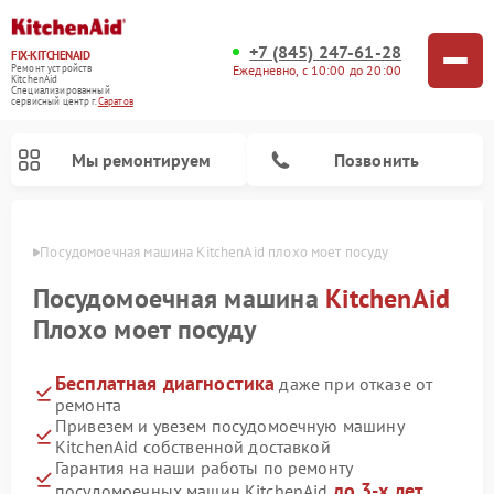
+7 (845) 247-61-28
FIX-KITCHENAID
Ежедневно, с 10:00 до 20:00
Ремонт устройств
KitchenAid
Специализированный
cервисный центр г.
Саратов
Мы ремонтируем
Позвонить
атове
Посудомоечная машина KitchenAid плохо моет посуду
Посудомоечная машина
KitchenAid
Плохо моет посуду
Бесплатная диагностика
даже при отказе от
ремонта
Привезем и увезем посудомоечную машину
KitchenAid собственной доставкой
Ремонт духовых шкафов KitchenAid
Ремонт микроволновых печей KitchenAid
Ремонт планетарных миксеров KitchenAid
Ремонт холодильников KitchenAid
Ремонт варочных панелей KitchenAid
Ремонт стиральных машин KitchenAid
Гарантия на наши работы по ремонту
до 3-х лет
посудомоечных машин KitchenAid