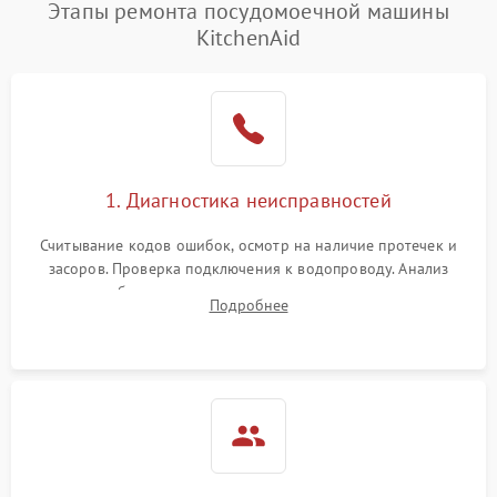
Этапы ремонта посудомоечной машины
KitchenAid
1. Диагностика неисправностей
Считывание кодов ошибок, осмотр на наличие протечек и
засоров. Проверка подключения к водопроводу. Анализ
жалоб на отсутствие слива, нагрева, вращения
Подробнее
разбрызгивателей или срабатывание системы защиты
аквастоп.