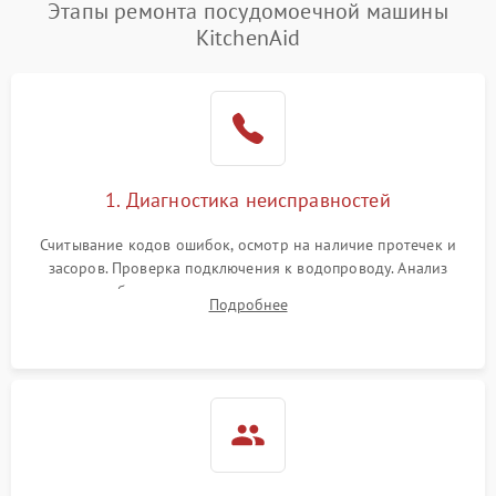
Этапы ремонта посудомоечной машины
KitchenAid
1. Диагностика неисправностей
Считывание кодов ошибок, осмотр на наличие протечек и
засоров. Проверка подключения к водопроводу. Анализ
жалоб на отсутствие слива, нагрева, вращения
Подробнее
разбрызгивателей или срабатывание системы защиты
аквастоп.