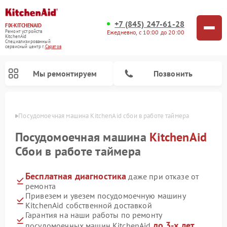
+7 (845) 247-61-28
FIX-KITCHENAID
Ежедневно, с 10:00 до 20:00
Ремонт устройств
KitchenAid
Специализированный
cервисный центр г.
Саратов
Мы ремонтируем
Позвонить
атове
Посудомоечная машина KitchenAid сбои в работе таймера
Посудомоечная машина
KitchenAid
Сбои в работе таймера
Бесплатная диагностика
даже при отказе от
ремонта
Привезем и увезем посудомоечную машину
KitchenAid собственной доставкой
Ремонт духовых шкафов KitchenAid
Ремонт микроволновых печей KitchenAid
Ремонт планетарных миксеров KitchenAid
Ремонт холодильников KitchenAid
Ремонт варочных панелей KitchenAid
Ремонт стиральных машин KitchenAid
Гарантия на наши работы по ремонту
до 3-х лет
посудомоечных машин KitchenAid