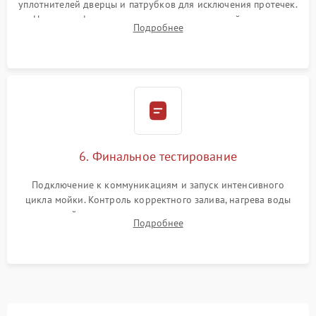
уплотнителей дверцы и патрубков для исключения протечек.
Надежная фиксация хомутов гидравлической системы,
Подробнее
сборка корпуса и установка датчика поплавка.
6. Финальное тестирование
Подключение к коммуникациям и запуск интенсивного
цикла мойки. Контроль корректного залива, нагрева воды
до нужной температуры, отсутствия посторонних шумов,
Подробнее
штатного слива и абсолютной сухости в поддоне.