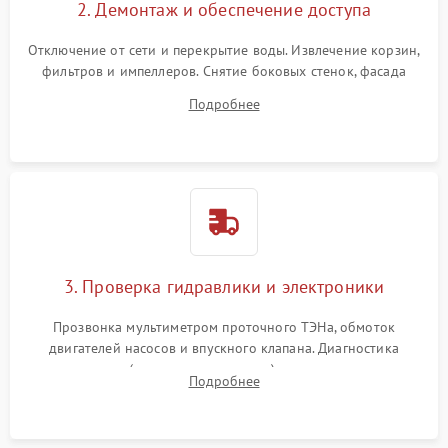
2. Демонтаж и обеспечение доступа
Отключение от сети и перекрытие воды. Извлечение корзин,
фильтров и импеллеров. Снятие боковых стенок, фасада
дверцы или нижнего поддона для прямого доступа к
Подробнее
циркуляционному насосу, ТЭНу и сливной помпе.
3. Проверка гидравлики и электроники
Прозвонка мультиметром проточного ТЭНа, обмоток
двигателей насосов и впускного клапана. Диагностика
прессостата (датчика уровня воды), датчика мутности,
Подробнее
концевика дверцы и электронного модуля управления.