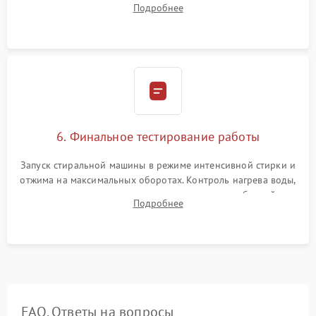
Подробнее
герметиком для предотвращения возможных протечек воды.
6. Финальное тестирование работы
Запуск стиральной машины в режиме интенсивной стирки и
отжима на максимальных оборотах. Контроль нагрева воды,
корректности слива, отсутствия излишних вибраций,
Подробнее
посторонних стуков и протечек под корпусом.
FAQ. Ответы на вопросы