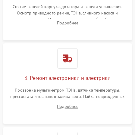
Снятие панелей корпуса, дозатора и панели управления.
Осмотр приводного ремня, ТЭНа, сливного насоса и
амортизаторов. Проверка подшипников барабана и
Подробнее
крестовины на износ, а манжеты люка на разрывы.
3. Ремонт электроники и электрики
Прозвонка мультиметром ТЭНа, датчика температуры,
прессостата и клапанов залива воды. Пайка поврежденных
дорожек или замена симисторов на плате управления.
Подробнее
Восстановление целостности проводки и контактов.