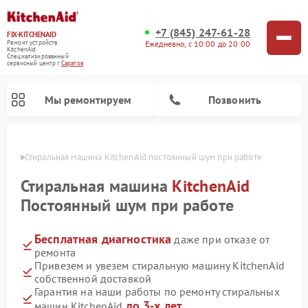
+7 (845) 247-61-28
FIX-KITCHENAID
Ежедневно, с 10:00 до 20:00
Ремонт устройств
KitchenAid
Специализированный
cервисный центр г.
Саратов
Мы ремонтируем
Позвонить
атове
Стиральная машина KitchenAid постоянный шум при работе
Стиральная машина
KitchenAid
Постоянный шум при работе
Бесплатная диагностика
даже при отказе от
ремонта
Привезем и увезем стиральную машину KitchenAid
собственной доставкой
Ремонт холодильников KitchenAid
Ремонт варочных панелей KitchenAid
Ремонт планетарных миксеров KitchenAid
Ремонт посудомоечных машин KitchenAid
Ремонт духовых шкафов KitchenAid
Ремонт микроволновых печей KitchenAid
Гарантия на наши работы по ремонту стиральных
до 3-х лет
машин KitchenAid