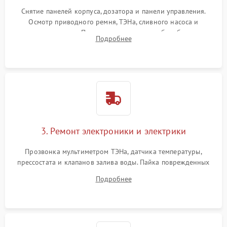
Снятие панелей корпуса, дозатора и панели управления.
Осмотр приводного ремня, ТЭНа, сливного насоса и
амортизаторов. Проверка подшипников барабана и
Подробнее
крестовины на износ, а манжеты люка на разрывы.
3. Ремонт электроники и электрики
Прозвонка мультиметром ТЭНа, датчика температуры,
прессостата и клапанов залива воды. Пайка поврежденных
дорожек или замена симисторов на плате управления.
Подробнее
Восстановление целостности проводки и контактов.