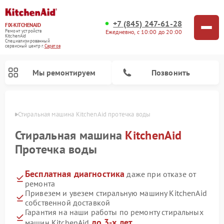
+7 (845) 247-61-28
FIX-KITCHENAID
Ежедневно, с 10:00 до 20:00
Ремонт устройств
KitchenAid
Специализированный
cервисный центр г.
Саратов
Мы ремонтируем
Позвонить
атове
Стиральная машина KitchenAid протечка воды
Стиральная машина
KitchenAid
Протечка воды
Бесплатная диагностика
даже при отказе от
ремонта
Привезем и увезем стиральную машину KitchenAid
собственной доставкой
Ремонт холодильников KitchenAid
Ремонт варочных панелей KitchenAid
Ремонт планетарных миксеров KitchenAid
Ремонт посудомоечных машин KitchenAid
Ремонт духовых шкафов KitchenAid
Ремонт микроволновых печей KitchenAid
Гарантия на наши работы по ремонту стиральных
до 3-х лет
машин KitchenAid