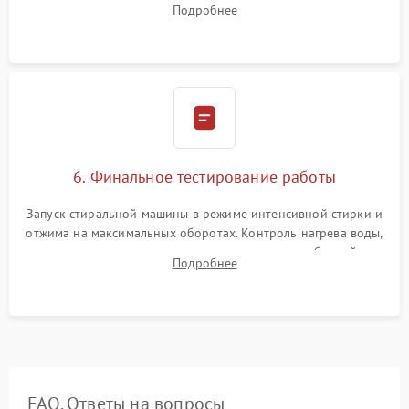
Подробнее
герметиком для предотвращения возможных протечек воды.
6. Финальное тестирование работы
Запуск стиральной машины в режиме интенсивной стирки и
отжима на максимальных оборотах. Контроль нагрева воды,
корректности слива, отсутствия излишних вибраций,
Подробнее
посторонних стуков и протечек под корпусом.
FAQ. Ответы на вопросы