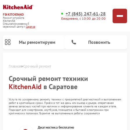
+7 (845) 247-61-28
FIX-KITCHENAID
Ежедневно, с 10:00 до 20:00
Ремонт устройств
KitchenAid
Специализированный
cервисный центр г.
Саратов
Мы ремонтируем
Позвонить
Главная
Срочный ремонт
Срочный ремонт техники
KitchenAid
в Саратове
Услуга по ускоренному ремонту техники с приоритетной диагностикой и выполнением
работ в кратчайшие сроки. Приём в тот же день или выезд курьера, оперативная
замена запасных частей при наличии и информирование клиента на каждом этапе.
Подходит для смартфонов, ноутбуков, планшетов и бытовой электроники при
критических поломках. Гарантия на выполненные работы сохраняется
Ремонт холодильников KitchenAid
Ремонт варочных панелей KitchenAid
Ремонт стиральных машин KitchenAid
Ремонт посудомоечных машин KitchenAid
Ремонт духовых шкафов KitchenAid
Ремонт микроволновых печей KitchenAid
Ремонт планетарных миксеров KitchenAid
Диагностика бесплатно