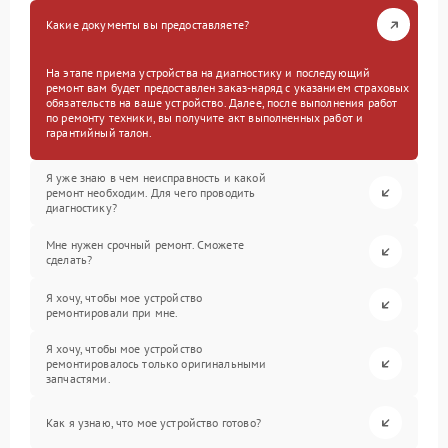
Какие документы вы предоставляете?
На этапе приема устройства на диагностику и последующий
ремонт вам будет предоставлен заказ-наряд с указанием страховых
обязательств на ваше устройство. Далее, после выполнения работ
по ремонту техники, вы получите акт выполненных работ и
гарантийный талон.
Я уже знаю в чем неисправность и какой
ремонт необходим. Для чего проводить
диагностику?
Мне нужен срочный ремонт. Сможете
сделать?
Я хочу, чтобы мое устройство
ремонтировали при мне.
Я хочу, чтобы мое устройство
ремонтировалось только оригинальными
запчастями.
Как я узнаю, что мое устройство готово?