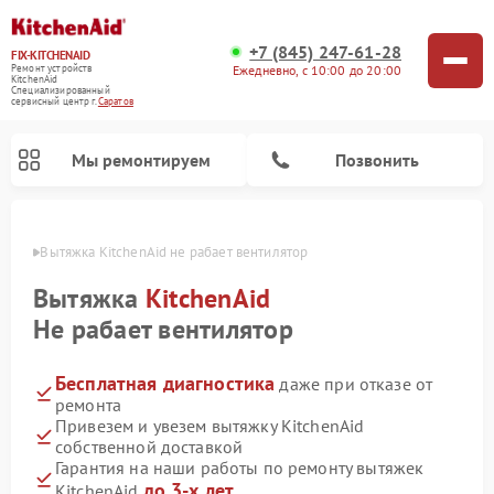
+7 (845) 247-61-28
FIX-KITCHENAID
Ежедневно, с 10:00 до 20:00
Ремонт устройств
KitchenAid
Специализированный
cервисный центр г.
Саратов
Мы ремонтируем
Позвонить
атове
Вытяжка KitchenAid не рабает вентилятор
Вытяжка
KitchenAid
Не рабает вентилятор
Бесплатная диагностика
даже при отказе от
ремонта
Привезем и увезем вытяжку KitchenAid
собственной доставкой
Ремонт холодильников KitchenAid
Ремонт варочных панелей KitchenAid
Ремонт стиральных машин KitchenAid
Ремонт посудомоечных машин KitchenAid
Ремонт духовых шкафов KitchenAid
Ремонт микроволновых печей KitchenAid
Ремонт планетарных миксеров KitchenAid
Гарантия на наши работы по ремонту вытяжек
до 3-х лет
KitchenAid