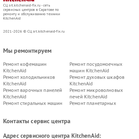
СЦ srt.kitchenaid-fix.ru - сеть
сервисных центров в Саратове по
ремонту и обслуживанию техники
KitchenAid
2021-2026 © СЦ srt.kitchenaid-fix.ru
Мы ремонтируем
Ремонт кофемашин
Ремонт посудомоечных
KitchenAid
машин KitchenAid
Ремонт холодильников
Ремонт духовых шкафов
KitchenAid
KitchenAid
Ремонт варочных панелей
Ремонт микроволновых
KitchenAid
печей KitchenAid
Ремонт стиральных машин
Ремонт планетарных
KitchenAid
миксеров KitchenAid
Ремонт вытяжек KitchenAid
Контакты сервис центра
Адрес сервисного центра KitchenAid: