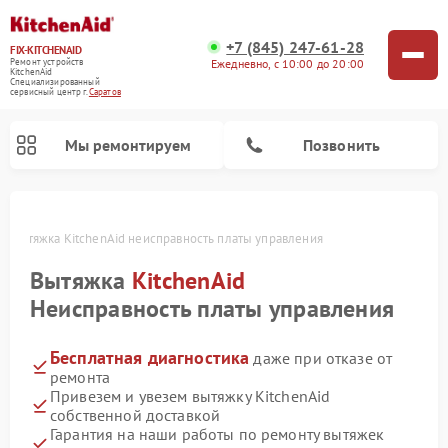
+7 (845) 247-61-28
FIX-KITCHENAID
Ежедневно, с 10:00 до 20:00
Ремонт устройств
KitchenAid
Специализированный
cервисный центр г.
Саратов
Мы ремонтируем
Позвонить
е
Вытяжка KitchenAid неисправность платы управления
Вытяжка
KitchenAid
Неисправность платы управления
Бесплатная диагностика
даже при отказе от
ремонта
Привезем и увезем вытяжку KitchenAid
собственной доставкой
Ремонт холодильников KitchenAid
Ремонт варочных панелей KitchenAid
Ремонт стиральных машин KitchenAid
Ремонт посудомоечных машин KitchenAid
Ремонт духовых шкафов KitchenAid
Ремонт микроволновых печей KitchenAid
Ремонт планетарных миксеров KitchenAid
Гарантия на наши работы по ремонту вытяжек