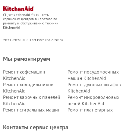
СЦ srt.kitchenaid-fix.ru - сеть
сервисных центров в Саратове по
ремонту и обслуживанию техники
KitchenAid
2021-2026 © СЦ srt.kitchenaid-fix.ru
Мы ремонтируем
Ремонт кофемашин
Ремонт посудомоечных
KitchenAid
машин KitchenAid
Ремонт холодильников
Ремонт духовых шкафов
KitchenAid
KitchenAid
Ремонт варочных панелей
Ремонт микроволновых
KitchenAid
печей KitchenAid
Ремонт стиральных машин
Ремонт планетарных
KitchenAid
миксеров KitchenAid
Ремонт вытяжек KitchenAid
Контакты сервис центра