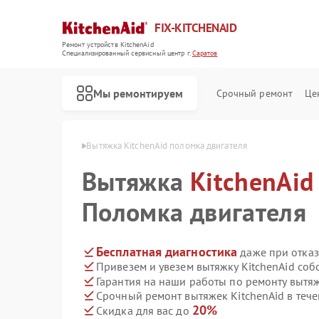
FIX-KITCHENAID
Ремонт устройств KitchenAid
Специализированный cервисный центр г.
Саратов
Мы ремонтируем
Срочный ремонт
Це
tchenAid в Саратове
Вытяжка KitchenAid поломка двигателя
Вытяжка
KitchenAid
Поломка двигателя
Бесплатная диагностика
даже при отказ
Привезем и увезем вытяжку KitchenAid соб
Гарантия на наши работы по ремонту вытя
Срочный ремонт вытяжек KitchenAid в тече
20%
Скидка для вас до
Ремонт кофемашин KitchenAid
Ремонт посудомоечных машин KitchenAid
Ремонт холодильников KitchenAid
Ремонт духовых шкафов KitchenAid
Ремонт варочных панелей KitchenAid
Ремонт микроволновых печей KitchenAid
Ремонт стиральных машин KitchenAid
Ремонт планетарных миксеров KitchenAid