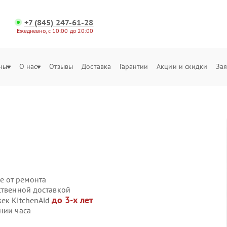
+7 (845) 247-61-28
Ежедневно, с 10:00 до 20:00
ны
О нас
Отзывы
Доставка
Гарантии
Акции и скидки
Зая
е от ремонта
ственной доставкой
до 3-х лет
жек KitchenAid
нии часа