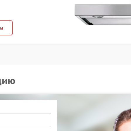
ны
цию