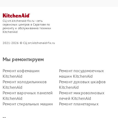
СЦ srt.kitchenaid-fix.ru - сеть
сервисных центров в Саратове по
ремонту и обслуживанию техники
KitchenAid
2021-2026 © СЦ srt.kitchenaid-fix.ru
Мы ремонтируем
Ремонт кофемашин
Ремонт посудомоечных
KitchenAid
машин KitchenAid
Ремонт холодильников
Ремонт духовых шкафов
KitchenAid
KitchenAid
Ремонт варочных панелей
Ремонт микроволновых
KitchenAid
печей KitchenAid
Ремонт стиральных машин
Ремонт планетарных
KitchenAid
миксеров KitchenAid
Ремонт вытяжек KitchenAid