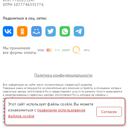
ОГРН 1077746335776
Поделиться в соц. сетях:
Мы принимаем
все формы оплаты
Политика конфиденциальности
Вся информация на сайте носит исключительно справочный характер.
Товарные знаки используются исключительно для описания устройств, в отношении которых
сервисные центры srt.kitchenaid-fix.ru предоставляют услуги по ремонту. Услуги оказываются
в неавторизованных сервисных центрах srt.kitchenaid-fix.ru, которые не связаны с
правообладателями товарных знаков или их официальными представителями.
Ремонт осуществляется для устройств, уже введенных в гражданский оборот в соответствии
Этот сайт использует файлы cookie. Вы можете
со статьей 1487 ГК РФ.
Использование товарных знаков не преследует цели индивидуализации услуг или введения
ознакомиться с
правилами использования
Согласен
потребителей в заблуждение, а служит для информирования о предоставляемых услугах по
ремонту техники указанных брендов.
файлов cookie
Представленная на сайте информация не является публичной офертой, определяемой
положениями Статьи 437(2) Гражданского кодекса РФ