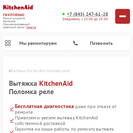
+7 (845) 247-61-28
FIX-KITCHENAID
Ежедневно, с 10:00 до 20:00
Ремонт устройств
KitchenAid
Специализированный
cервисный центр г.
Саратов
Мы ремонтируем
Позвонить
атове
Вытяжка KitchenAid поломка реле
Вытяжка
KitchenAid
Поломка реле
Бесплатная диагностика
даже при отказе от
ремонта
Привезем и увезем вытяжку KitchenAid
собственной доставкой
Ремонт холодильников KitchenAid
Ремонт варочных панелей KitchenAid
Ремонт стиральных машин KitchenAid
Ремонт посудомоечных машин KitchenAid
Ремонт духовых шкафов KitchenAid
Ремонт микроволновых печей KitchenAid
Ремонт планетарных миксеров KitchenAid
Гарантия на наши работы по ремонту вытяжек