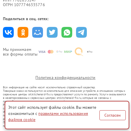
ОГРН 1077746335776
Поделиться в соц. сетях:
Мы принимаем
все формы оплаты
Политика конфиденциальности
Вся информация на сайте носит исключительно справочный характер.
Товарные знаки используются исключительно для описания устройств, в отношении которых
сервисные центры srt.kitchenaid-fix.ru предоставляют услуги по ремонту. Услуги оказываются
в неавторизованных сервисных центрах srt.kitchenaid-fix.ru, которые не связаны с
правообладателями товарных знаков или их официальными представителями.
Ремонт осуществляется для устройств, уже введенных в гражданский оборот в соответствии
Этот сайт использует файлы cookie. Вы можете
со статьей 1487 ГК РФ.
Использование товарных знаков не преследует цели индивидуализации услуг или введения
ознакомиться с
правилами использования
Согласен
потребителей в заблуждение, а служит для информирования о предоставляемых услугах по
ремонту техники указанных брендов.
файлов cookie
Представленная на сайте информация не является публичной офертой, определяемой
положениями Статьи 437(2) Гражданского кодекса РФ