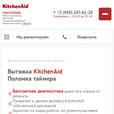
+7 (845) 247-61-28
FIX-KITCHENAID
Ежедневно, с 10:00 до 20:00
Ремонт устройств
KitchenAid
Специализированный
cервисный центр г.
Саратов
Мы ремонтируем
Позвонить
атове
Вытяжка KitchenAid поломка таймера
Вытяжка
KitchenAid
Поломка таймера
Бесплатная диагностика
даже при отказе от
ремонта
Привезем и увезем вытяжку KitchenAid
собственной доставкой
Ремонт холодильников KitchenAid
Ремонт варочных панелей KitchenAid
Ремонт стиральных машин KitchenAid
Ремонт посудомоечных машин KitchenAid
Ремонт духовых шкафов KitchenAid
Ремонт микроволновых печей KitchenAid
Ремонт планетарных миксеров KitchenAid
Гарантия на наши работы по ремонту вытяжек