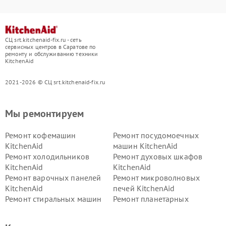
СЦ srt.kitchenaid-fix.ru - сеть
сервисных центров в Саратове по
ремонту и обслуживанию техники
KitchenAid
2021-2026 © СЦ srt.kitchenaid-fix.ru
Мы ремонтируем
Ремонт кофемашин
Ремонт посудомоечных
KitchenAid
машин KitchenAid
Ремонт холодильников
Ремонт духовых шкафов
KitchenAid
KitchenAid
Ремонт варочных панелей
Ремонт микроволновых
KitchenAid
печей KitchenAid
Ремонт стиральных машин
Ремонт планетарных
KitchenAid
миксеров KitchenAid
Ремонт вытяжек KitchenAid