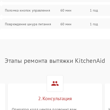
Поломка кнопок управления
60 мин
1 год
Повреждение шнура питания
60 мин
1 год
Выбивает автомат при включении
60 мин
1 год
Не ключается вытяжка
60 мин
1 год
Этапы ремонта вытяжки KitchenAid
Неисправность пускового
60 мин
1 год
конденсатора
Поломка реле
60 мин
1 год
2. Консультация
Оператор колл центра позвонит вам,