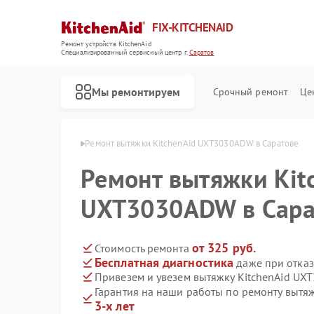
FIX-KITCHENAID
Ремонт устройств KitchenAid
Специализированный cервисный центр г.
Саратов
Мы ремонтируем
Срочный ремонт
Це
tchenAid в Саратове
Ремонт вытяжки KitchenAid UXT3030ADW в Саратове
Ремонт вытяжки Kit
UXT3030ADW в Сара
от 325 руб.
Стоимость ремонта
Бесплатная диагностика
даже при отказ
Привезем и увезем вытяжку KitchenAid U
Гарантия на наши работы по ремонту выт
3-х лет
Ремонт кофемашин KitchenAid
Ремонт посудомоечных машин KitchenAid
Ремонт холодильников KitchenAid
Ремонт духовых шкафов KitchenAid
Ремонт варочных панелей KitchenAid
Ремонт микроволновых печей KitchenAid
Ремонт стиральных машин KitchenAid
Ремонт планетарных миксеров KitchenAid