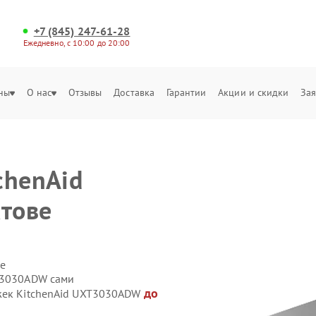
+7 (845) 247-61-28
Ежедневно, с 10:00 до 20:00
ны
О нас
Отзывы
Доставка
Гарантии
Акции и скидки
Зая
chenAid
тове
е
XT3030ADW сами
до
яжек KitchenAid UXT3030ADW